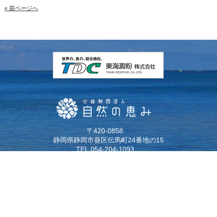
Posts
«
前ページへ
navigation
〒420-0858
静岡県静岡市葵区伝馬町24番地の15
TEL.
054-204-1093
E-mail：
shizennomegumi@tdc-net.co.jp
Copyright（C）
公益財団法人 自然の恵み財団
All Rights Reserved.